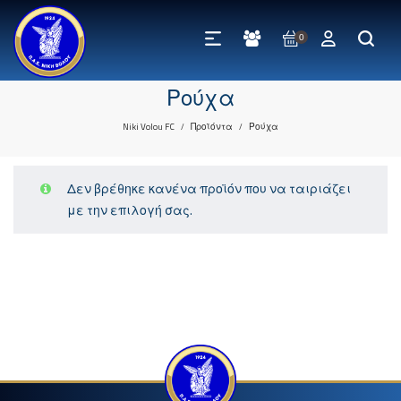
0
Ρούχα
Niki Volou FC
Προϊόντα
Ρούχα
/
/
Δεν βρέθηκε κανένα προϊόν που να ταιριάζει
με την επιλογή σας.